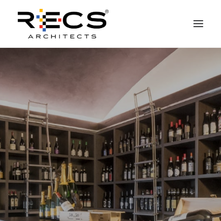
QUEM SOMOS
PORTFOLIO
NEWS
FUNDAÇÃO
CONTATOS
MERCHANDISING