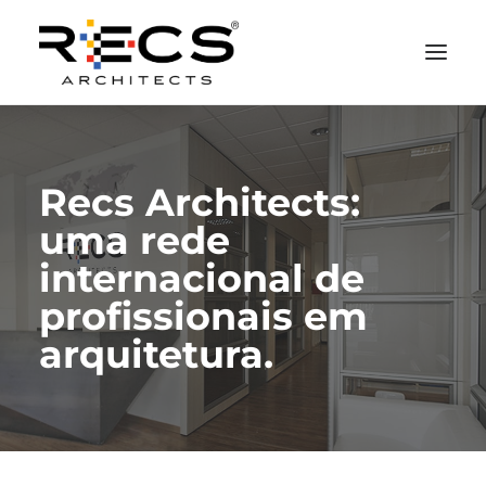
QUEM SOMOS
Recs Architects:
PORTFOLIO
uma rede
NEWS
internacional de
FUNDAÇÃO
profissionais em
CONTATOS
arquitetura.
MERCHANDISING