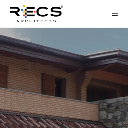
CHI SIAMO
PORTFOLIO
RECS FOR COMPANIES
NEWS
FONDAZIONE
CONTATTI
MERCHANDISING