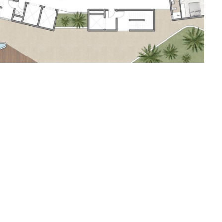
liente
onstrutora Colmeia
copo del lavoro
tudio di fattibilità
uogo
ortaleza, Brasile
nno