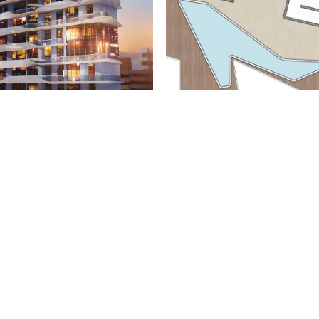
nziario della città la Dom Luis tower ha l’opportunità di
C
nte.
C
te l’edificio spicca per la sua forma organica che crea
S
l’architettura esistente.
S
mica è esplicitata dalle variazioni di facciata dove
L
nizzate in un continuo fluire di energie. Legno, vetro,
F
colori.
A