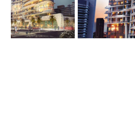
Situata in una delle vie principali del centro fina
stupire e innovare il panorama cittadino circosta
In un tessuto così ricco di torri rigide e squadra
volumi morbidi e armonici in netto contrasto con 
L’intenzione di creare una torre articolata e dina
vengono utilizzati materiali e forme diverse armo
intonaco creano un mix equilibrato di materiali e 