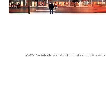
ReCS Architects è stata chiamata dalla Municipali
quartiere residenziale che sta sorgendo nella par
che richiamasse i valori sociali della città euro
vivibilità del quartiere. L’architettura fornisce un
per forme contemporanee e per la luminosità e viv