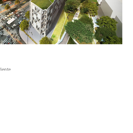
liente
unicipalità di Yiwu
copo del lavoro
rogetto architettonico
ocalità
iwu, Cina