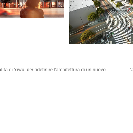
tà di Yiwu per ridefinire l’architettura di un nuovo
C
te sud est della città. ReCS ha presentato un progetto
M
pea offrendo spazi di relazione, commercio per favorire la
’unicità al quartiere che si distingue dal resto della città
S
ibilità degli spazi abitativi
P
L
Y