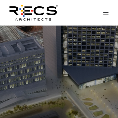
QUEM SOMOS
PORTFOLIO
NEWS
FUNDAÇÃO
CONTATOS
MERCHANDISING