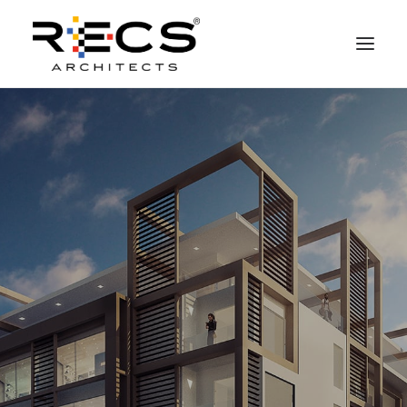
QUEM SOMOS
PORTFOLIO
NEWS
FUNDAÇÃO
CONTATOS
MERCHANDISING