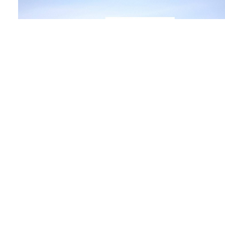
Si tratta di un intervento di ristrutturazione di un
sul tratto urbano della via Emilia, all’interno di
verso Parma.
La ristrutturazione ha comportato la sopraelevazi