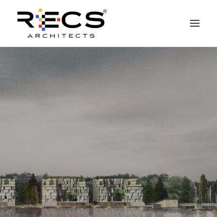
CHI SIAMO
PORTFOLIO
RECS FOR COMPANIES
NEWS
FONDAZIONE
CONTATTI
MERCHANDISING