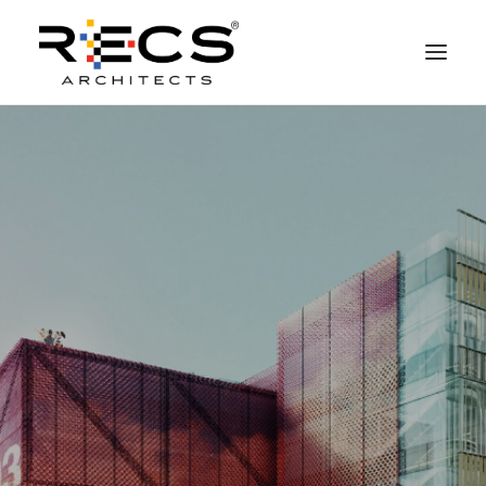
CHI SIAMO
PORTFOLIO
RECS FOR COMPANIES
NEWS
FONDAZIONE
CONTATTI
MERCHANDISING