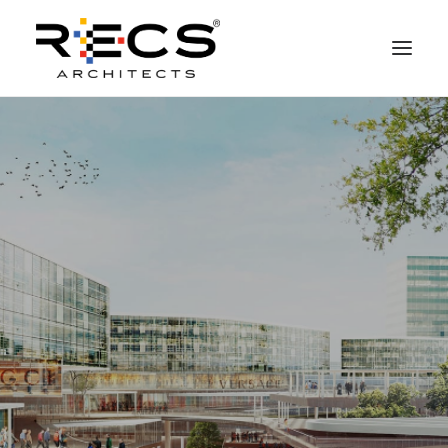
CHI SIAMO
PORTFOLIO
RECS FOR COMPANIES
NEWS
FONDAZIONE
CONTATTI
MERCHANDISING