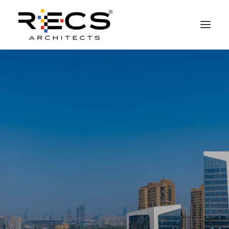
CHI SIAMO
PORTFOLIO
RECS FOR COMPANIES
NEWS
FONDAZIONE
CONTATTI
MERCHANDISING