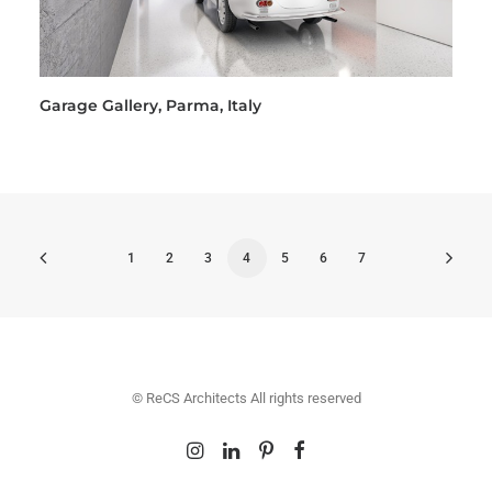
Garage Gallery, Parma, Italy
1
2
3
4
5
6
7
© ReCS Architects All rights reserved