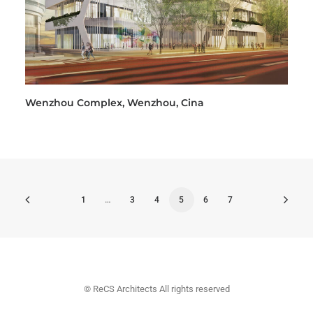
Wenzhou Complex, Wenzhou, Cina
1
…
3
4
5
6
7
© ReCS Architects All rights reserved