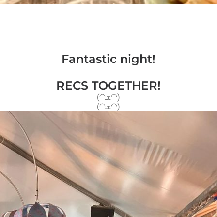
Fantastic night!
RECS TOGETHER!
(◠ܫ◠)
(◠ܫ◠)