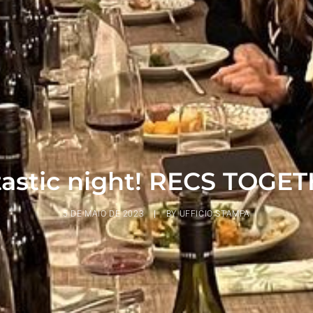
astic night! RECS TOGE
5 DE MAIO DE 2023
|
BY
UFFICIO STAMPA