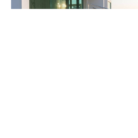
La rappresentazione di un’idea: un edificio essenz
ragion d’essere.
La costruzione, situata all’ingresso di questa nuo
riutilizzata, una volta esaurita la sua funzion
di Sao Gonçalo do Amarante, alla cui circoscrizi
progetto, che successivamente ho rappresentato n
due solai, come a ricreare una piazza coperta e 