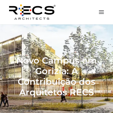
QUEM SOMOS
PORTFOLIO
NEWS
Novo Campus em
FUNDAÇÃO
Gorizia: A
CONTATOS
Contribuição dos
MERCHANDISING
Arquitetos RECS
30 DE NOVEMBRO DE 2024
|
BY
UFFICIO STAMPA