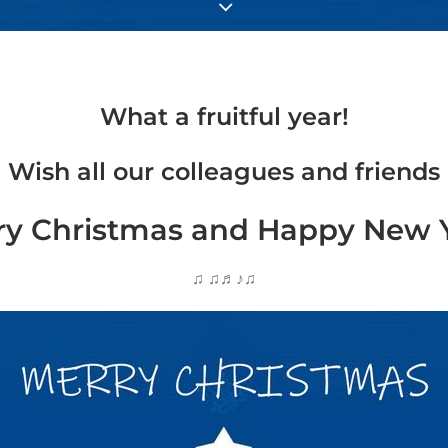
What a fruitful year!
Wish all our colleagues and friends
ry Christmas and Happy New Y
♫ ♫♬♪♫