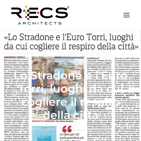
QUEM SOMOS
PORTFOLIO
NEWS
Lo Stradone e l'Euro
FUNDAÇÃO
Torri, luoghi da cui
CONTATOS
cogliere il respiro
MERCHANDISING
della città
26 DE FEVEREIRO DE 2020
|
BY
COSMIN MESENSCHI