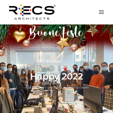
QUEM SOMOS
PORTFOLIO
NEWS
FUNDAÇÃO
CONTATOS
Happy 2022
MERCHANDISING
30 DE DEZEMBRO DE 2021
|
BY
UFFICIO STAMPA