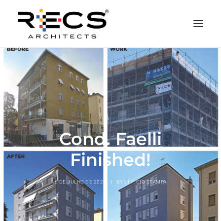
QUEM SOMOS
PORTFOLIO
NEWS
FUNDAÇÃO
Cond. Faelli
CONTATOS
Finished!
MERCHANDISING
6 DE JULHO DE 2022
|
BY
UFFICIO STAMPA