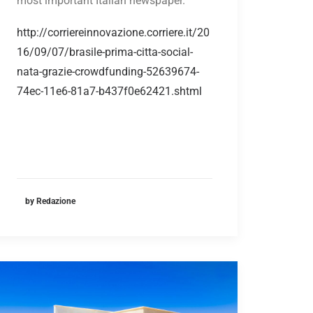
most important Italian newspaper.
http://corriereinnovazione.corriere.it/20
16/09/07/brasile-prima-citta-social-
nata-grazie-crowdfunding-52639674-
74ec-11e6-81a7-b437f0e62421.shtml
by Redazione