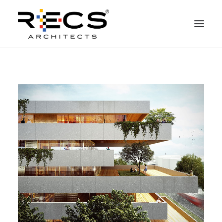
CHI SIAMO
PORTFOLIO
RECS FOR COMPANIES
NEWS
FONDAZIONE
CONTATTI
MERCHANDISING