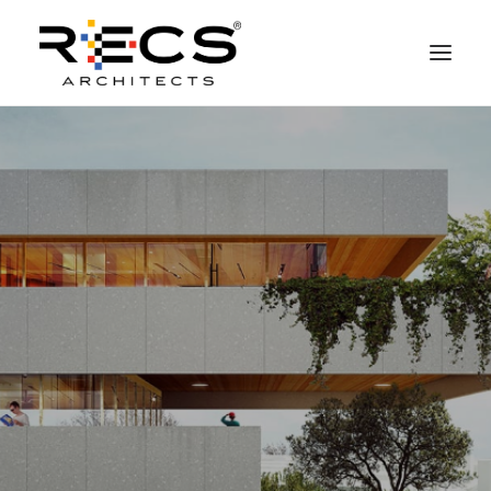
CHI SIAMO
PORTFOLIO
RECS FOR COMPANIES
NEWS
FONDAZIONE
CONTATTI
MERCHANDISING