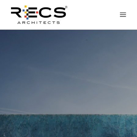
CHI SIAMO
PORTFOLIO
RECS FOR COMPANIES
NEWS
FONDAZIONE
CONTATTI
MERCHANDISING