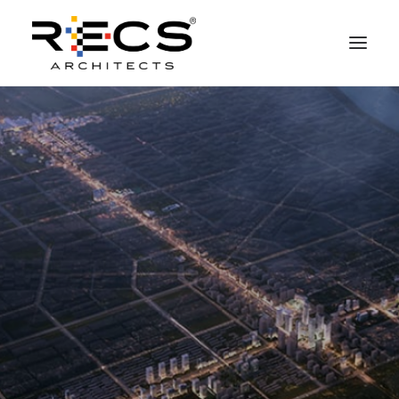
CHI SIAMO
PORTFOLIO
RECS FOR COMPANIES
NEWS
FONDAZIONE
CONTATTI
MERCHANDISING