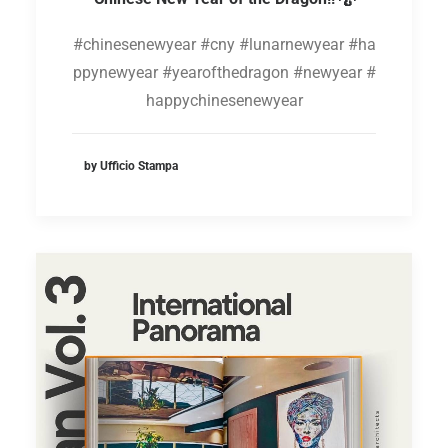
#chinesenewyear #cny #lunarnewyear #ha
ppynewyear #yearofthedragon #newyear #
happychinesenewyear
by Ufficio Stampa