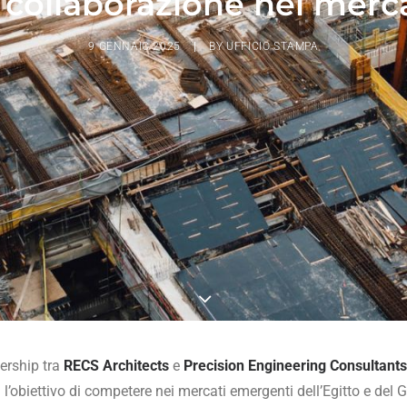
collaborazione nei merca
9 GENNAIO 2025
|
BY
UFFICIO STAMPA
ership tra
RECS Architects
e
Precision Engineering Consultant
’obiettivo di competere nei mercati emergenti dell’Egitto e del Go