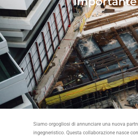
importante 
Siamo orgogliosi di annunciare una nuova partn
ingegneristico. Questa collaborazione nasce con l